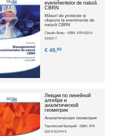
evenimentelor de natură
CBRN
Măsuri de protecție și
răspuns la evenimente de
natură CBRN
Claudiu Bratu - ISBN: 978-620-0-
51623-7
90
€ 48,
Лекции по линейной
алгебре и
аналитической
геометрии
Аналитическая геометрия
Терновский Валерий - ISBN: 978-
620-0-51474-5