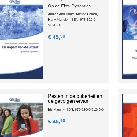
Op de Flow Dynamics
Ahmed Abdulnaim, Ahmed Emara,
Hany Moneib - ISBN: 978-620-0-
51612-1
90
€ 45,
Pesten in de puberteit en
de gevolgen ervan
Iris Mançi - ISBN: 978-620-0-51246-8
90
€ 45,