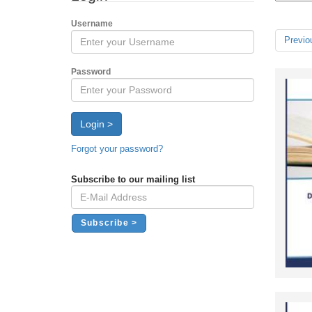
Username
Previo
Password
Login >
Forgot your password?
Subscribe to our mailing list