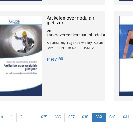
Artikelen over nodulair
gietijzer
en
kaderovereenkomstmethodologie
Sabarna Roy, Rajat Chowdhury, Basanta
Bera - ISBN: 978-620-0-51561-2
90
€ 67,
us
1
2
…
635
636
637
638
639
640
641