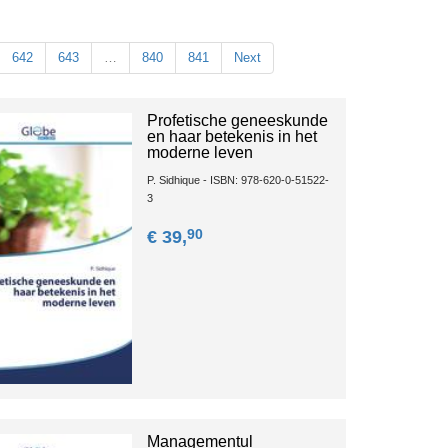
642
643
…
840
841
Next
Profetische geneeskunde
en haar betekenis in het
moderne leven
P. Sidhique - ISBN: 978-620-0-51522-
3
90
€ 39,
Managementul