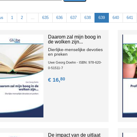
us
1
2
…
635
636
637
638
639
640
641
Daarom zal mijn boog in
de wolken zijn...
Dierlijke-menselijke devoties
en preken
Uwe Georg Doehn - ISBN: 978-620-
0-51511-7
80
€ 16,
De impact van de uitlaat