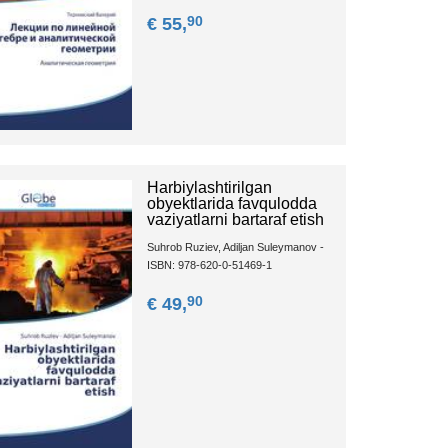
90
€ 55,
Harbiylashtirilgan
obyektlarida favqulodda
vaziyatlarni bartaraf etish
Suhrob Ruziev, Adiljan Suleymanov -
ISBN: 978-620-0-51469-1
90
€ 49,