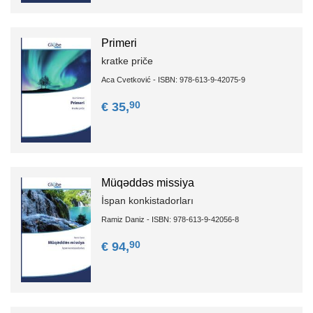
Primeri
kratke priče
Aca Cvetković - ISBN: 978-613-9-42075-9
90
€ 35,
Müqəddəs missiya
İspan konkistadorları
Ramiz Daniz - ISBN: 978-613-9-42056-8
90
€ 94,