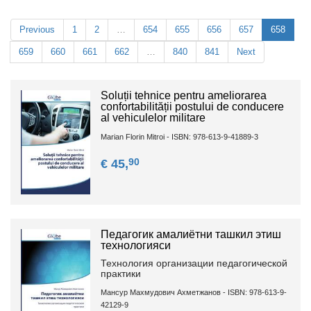
Previous
1
2
…
654
655
656
657
658
659
660
661
662
…
840
841
Next
Soluții tehnice pentru ameliorarea
confortabilității postului de conducere
al vehiculelor militare
Marian Florin Mitroi - ISBN: 978-613-9-41889-3
90
€ 45,
Педагогик амалиётни ташкил этиш
технологияси
Технология организации педагогической
практики
Мансур Махмудович Ахметжанов - ISBN: 978-613-9-
42129-9