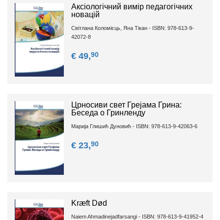
Аксіологічний вимір педагогічних
новацій
Світлана Коломієць, Яна Тікан - ISBN: 978-613-9-
42072-8
90
€ 49,
Црносиви свет Грејама Грина:
Беседа о Гринленду
Марија Глишић Дуновић - ISBN: 978-613-9-42063-6
90
€ 23,
Kræft Død
Naiem Ahmadinejadfarsangi - ISBN: 978-613-9-41952-4