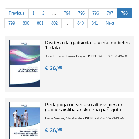
Previous
1
2
…
794
795
796
797
798
799
800
801
802
…
840
841
Next
Divdesmitā gadsimta latviešu mēbeles
1. daļa
Juris Emsiņš, Laura Berga - ISBN: 978-3-639-73434-8
90
€ 36,
Pedagoga un vecāku attieksmes un
gaidu saistība ar skolēna pašizjūtu
Liene Sarma, Alla Plaude - ISBN: 978-3-639-73435-5
90
€ 36,