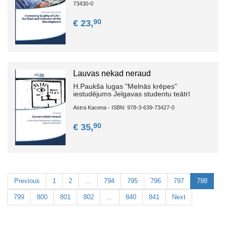
73430-0
90
€ 23,
Lauvas nekad neraud
H.Paukša lugas "Melnās krēpes"
iestudējums Jelgavas studentu teātrī
Astra Kacena - ISBN: 978-3-639-73427-0
90
€ 35,
Previous
1
2
…
794
795
796
797
798
799
800
801
802
…
840
841
Next