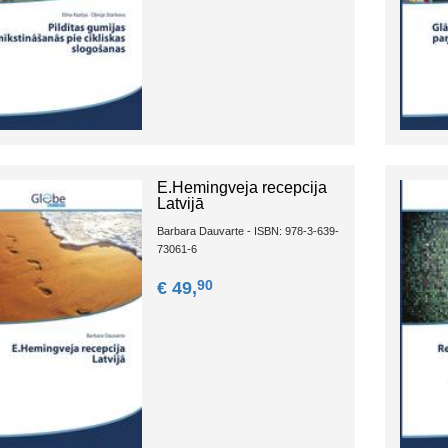
E.Hemingveja recepcija
Latvijā
Barbara Dauvarte - ISBN: 978-3-639-
73061-6
90
€ 49,