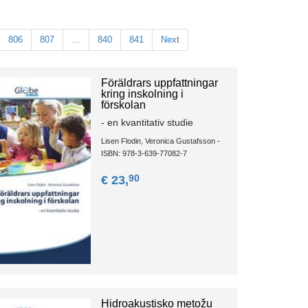
806
807
…
840
841
Next
Föräldrars uppfattningar
kring inskolning i
förskolan
- en kvantitativ studie
Lisen Flodin, Veronica Gustafsson -
ISBN: 978-3-639-77082-7
90
€ 23,
Hidroakustisko metožu