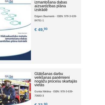
izmantošana dabas
aizsardzības plāna
izstrādē
Edgars Baumanis - ISBN: 978-3-639-
84761-1
90
€ 49,
Glābšanas darbu
veikšanas paņēmieni
nogāžu procesu skartajās
vietās
Gunita Nikitina - ISBN: 978-3-639-
70683-3
90
€ 23,