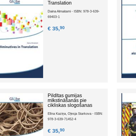
Translation
Daina Almaitami - ISBN: 978-3-639-
69403-1
90
€ 35,
Pildītas gumijas
mīkstināšanās pie
cikliskas slogošanas
Elīna Kaziņa, Oļesja Starkova - ISBN:
978-3-639-71452-4
90
€ 35,