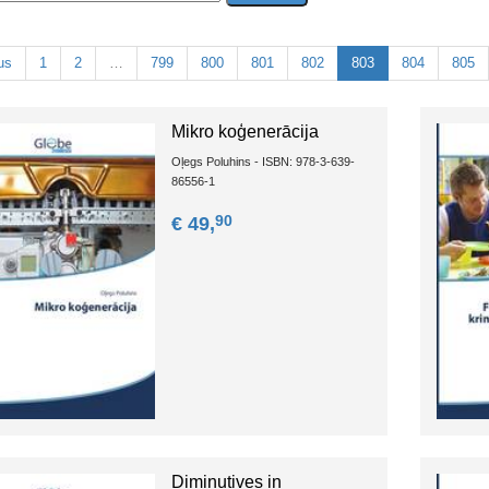
us
1
2
…
799
800
801
802
803
804
805
Mikro koģenerācija
Oļegs Poluhins - ISBN: 978-3-639-
86556-1
90
€ 49,
Diminutives in