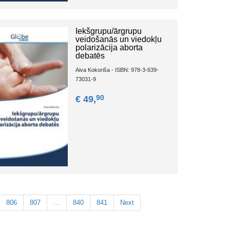
Iekšgrupu/ārgrupu
veidošanās un viedokļu
polarizācija aborta
debatēs
Aiva Kokoriša - ISBN: 978-3-639-
73031-9
90
€ 49,
806
807
…
840
841
Next