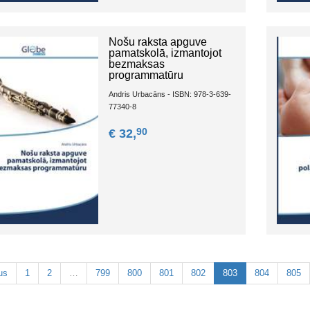
Nošu raksta apguve
pamatskolā, izmantojot
bezmaksas
programmatūru
Andris Urbacāns - ISBN: 978-3-639-
77340-8
90
€ 32,
us
1
2
…
799
800
801
802
803
804
805