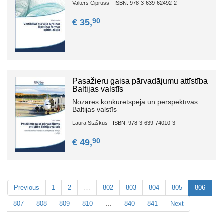
Valters Cipruss - ISBN: 978-3-639-62492-2
90
€ 35,
Pasažieru gaisa pārvadājumu attīstība
Baltijas valstīs
Nozares konkurētspēja un perspektīvas
Baltijas valstīs
Laura Staškus - ISBN: 978-3-639-74010-3
90
€ 49,
Previous
1
2
…
802
803
804
805
806
807
808
809
810
…
840
841
Next