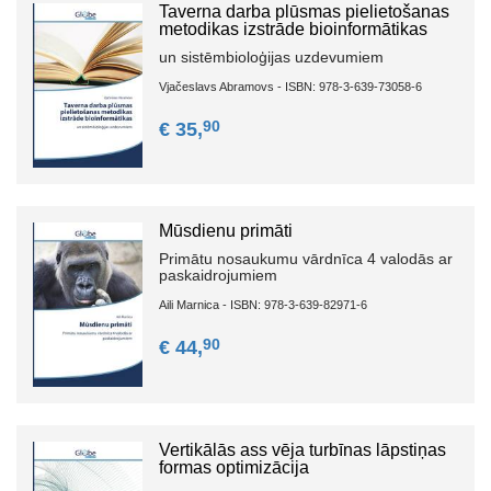
Taverna darba plūsmas pielietošanas
metodikas izstrāde bioinformātikas
un sistēmbioloģijas uzdevumiem
Vjačeslavs Abramovs - ISBN: 978-3-639-73058-6
90
€ 35,
Mūsdienu primāti
Primātu nosaukumu vārdnīca 4 valodās ar
paskaidrojumiem
Aili Marnica - ISBN: 978-3-639-82971-6
90
€ 44,
Vertikālās ass vēja turbīnas lāpstiņas
formas optimizācija