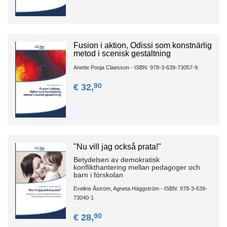
Fusion i aktion, Odissi som konstnärlig
metod i scenisk gestaltning
Anette Pooja Claesson - ISBN: 978-3-639-73057-9
90
€ 32,
"Nu vill jag också prata!"
Betydelsen av demokratisk
konflikthantering mellan pedagoger och
barn i förskolan
Eveline Åström, Agneta Häggström - ISBN: 978-3-639-
73040-1
90
€ 28,