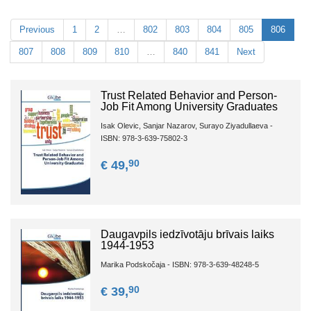
Previous
1
2
…
802
803
804
805
806
807
808
809
810
…
840
841
Next
Trust Related Behavior and Person-
Job Fit Among University Graduates
Isak Olevic, Sanjar Nazarov, Surayo Ziyadullaeva -
ISBN: 978-3-639-75802-3
90
€ 49,
Daugavpils iedzīvotāju brīvais laiks
1944-1953
Marika Podskočaja - ISBN: 978-3-639-48248-5
90
€ 39,