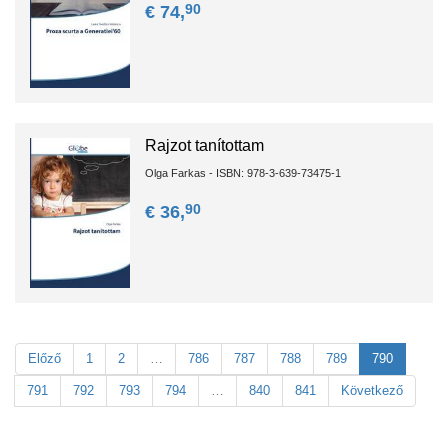
90
€ 74,
Rajzot tanítottam
Olga Farkas - ISBN: 978-3-639-73475-1
90
€ 36,
Előző
1
2
…
786
787
788
789
790
791
792
793
794
…
840
841
Következő