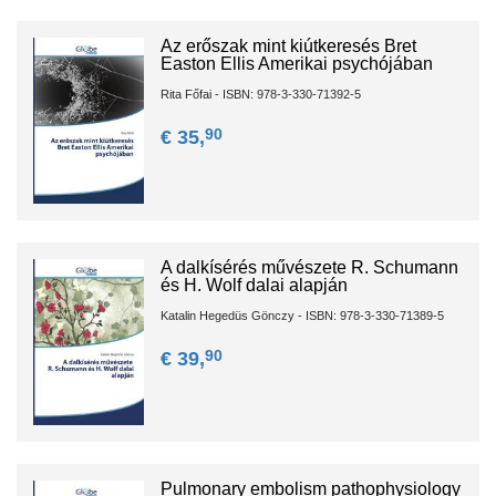
Az erőszak mint kiútkeresés Bret
Easton Ellis Amerikai psychójában
Rita Főfai - ISBN: 978-3-330-71392-5
90
€ 35,
A dalkísérés művészete R. Schumann
és H. Wolf dalai alapján
Katalin Hegedüs Gönczy - ISBN: 978-3-330-71389-5
90
€ 39,
Pulmonary embolism pathophysiology