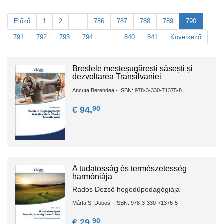
Előző
1
2
…
786
787
788
789
790
791
792
793
794
…
840
841
Következő
Breslele meșteșugărești săsești și
dezvoltarea Transilvaniei
Ancuța Berendea - ISBN: 978-3-330-71375-8
90
€ 94,
A tudatosság és természetesség
harmóniája
Rados Dezső hegedűpedagógiája
Márta S. Dobos - ISBN: 978-3-330-71376-5
90
€ 29,