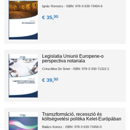
Ignác Romsics - ISBN: 978-3-639-73454-6
90
€ 35,
Legislatia Uniunii Europene-o
perspectiva notariala
Crina Alina De Smet - ISBN: 978-3-330-71322-2
90
€ 39,
Transzformáció, recesszió és
költségvetési politika Kelet-Európában
Balázs Kotosz - ISBN: 978-3-639-73456-0