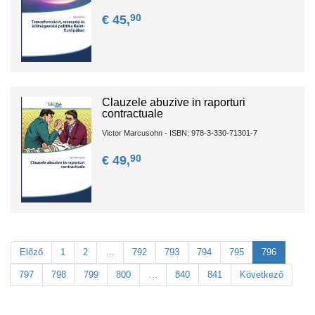
90
€ 45,
Clauzele abuzive in raporturi
contractuale
Victor Marcusohn - ISBN: 978-3-330-71301-7
90
€ 49,
Előző
1
2
…
792
793
794
795
796
797
798
799
800
…
840
841
Következő