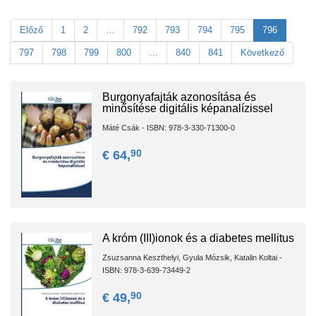
Előző
1
2
…
792
793
794
795
796
797
798
799
800
…
840
841
Következő
Burgonyafajták azonosítása és
minősítése digitális képanalízissel
Máté Csák - ISBN: 978-3-330-71300-0
90
€ 64,
A króm (III)ionok és a diabetes mellitus
Zsuzsanna Keszthelyi, Gyula Mózsik, Katalin Koltai -
ISBN: 978-3-639-73449-2
90
€ 49,