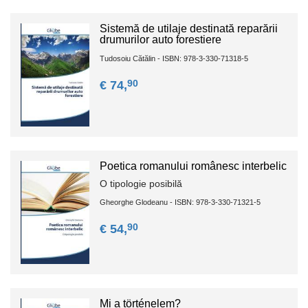
Sistemă de utilaje destinată reparării
drumurilor auto forestiere
Tudosoiu Cătălin - ISBN: 978-3-330-71318-5
90
€ 74,
Poetica romanului românesc interbelic
O tipologie posibilă
Gheorghe Glodeanu - ISBN: 978-3-330-71321-5
90
€ 54,
Mi a történelem?