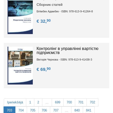
Сборник статей
Бітімбек Адамбек - ISBN: 978-613-9-41264-8
90
€ 32,
Контролінг в управлінні вартістю
підприємств
Вікторія Чернова - ISBN: 978-613-9-41438-3
90
€ 69,
Iperiekšējā
1
2
…
699
700
701
702
703
704
705
706
707
…
840
841