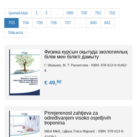
Iperiekšējā
1
2
…
699
700
701
702
703
704
705
706
707
…
840
841
Nākamā
Физика курсын оқытуда экологиялық
білім мен білікті дамыту
Г. Имашев, М. Т. Рахметова - ISBN: 978-613-9-41462-
8
90
€ 49,
Primjerenost zahtjeva za
određivanjem visoko osjetljivih
troponina
Mišel Mikić, Ljiljana Trtica Majnarić - ISBN: 978-613-9-
41429-1