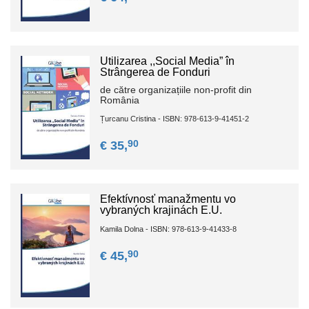
Utilizаrеа ,,Sосiаl Mеdiа” în
Strângеrеа de Fоnduri
de cătrе orgаnizаțiilе nоn-prоfit din
Rоmâniа
Țurcanu Cristina - ISBN: 978-613-9-41451-2
90
€ 35,
Efektívnosť manažmentu vo
vybraných krajinách E.U.
Kamila Dolna - ISBN: 978-613-9-41433-8
90
€ 45,