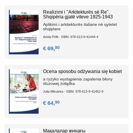
Realizimi i "Arkitekturës së Re".
Shqipëria gjatë viteve 1925-1943
Aplikimi i arkitekturës italiane në qytetet
shqiptare
Ariola Prifti - ISBN: 978-613-9-41444-4
90
€ 69,
Ocena sposobu odżywania się kobiet
a ryzyko wystąpienia zapalenia błony
śluzowej żołądka
Julia Mikulska - ISBN: 978-613-9-41452-9
90
€ 64,
Мақалалар жинағы