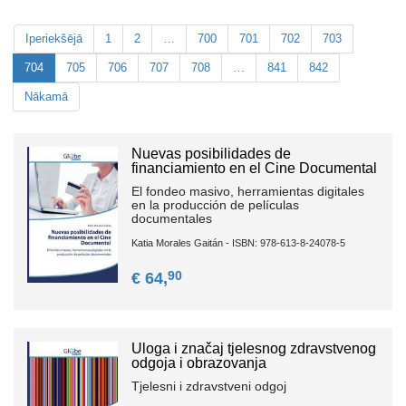
Iperiekšējā
1
2
…
700
701
702
703
704
705
706
707
708
…
841
842
Nākamā
Nuevas posibilidades de
financiamiento en el Cine Documental
El fondeo masivo, herramientas digitales
en la producción de películas
documentales
Katia Morales Gaitán - ISBN: 978-613-8-24078-5
90
€ 64,
Uloga i značaj tjelesnog zdravstvenog
odgoja i obrazovanja
Tjelesni i zdravstveni odgoj