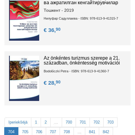
ва ажратилган кенгайтирувчилар
Тошкент - 2019
Нилуфар Садуллаева - ISBN: 978-613-9-41315-7
90
€ 36,
Az önkéntes turizmus szerepe a 21.
században, önkéntesség motivációi
Bodolóczki Petra - ISBN: 978-613-9-41360-7
90
€ 28,
Iperiekšējā
1
2
…
700
701
702
703
704
705
706
707
708
…
841
842