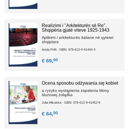
Realizimi i "Arkitekturës së Re".
Shqipëria gjatë viteve 1925-1943
Aplikimi i arkitekturës italiane në qytetet
shqiptare
Ariola Prifti - ISBN: 978-613-9-41444-4
90
€ 69,
Ocena sposobu odżywania się kobiet
a ryzyko wystąpienia zapalenia błony
śluzowej żołądka
Julia Mikulska - ISBN: 978-613-9-41452-9
90
€ 64,