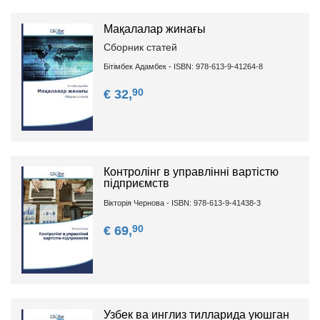
Мақалалар жинағы
Сборник статей
Бітімбек Адамбек - ISBN: 978-613-9-41264-8
90
€ 32,
Контролінг в управлінні вартістю
підприємств
Вікторія Чернова - ISBN: 978-613-9-41438-3
90
€ 69,
Узбек ва инглиз тилларида уюшган