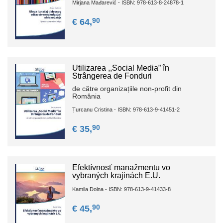
Mirjana Mađarević - ISBN: 978-613-8-24878-1
90
€ 64,
Utilizаrеа ,,Sосiаl Mеdiа” în
Strângеrеа de Fоnduri
de cătrе orgаnizаțiilе nоn-prоfit din
Rоmâniа
Țurcanu Cristina - ISBN: 978-613-9-41451-2
90
€ 35,
Efektívnosť manažmentu vo
vybraných krajinách E.U.
Kamila Dolna - ISBN: 978-613-9-41433-8
90
€ 45,