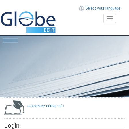
Select your language
Toggle
navigation
Then
GlobeEdit
has
the
right
offer
for
you.
e-brochure author info
Login