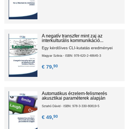
A negatív transzfer mint zaj az
interkulturális kommunikáció...
Egy kérdőíves CLI-kutatás eredményei
Magyar Szilvia - ISBN: 978-620-2-48645-3
90
€ 79,
Automatikus érzelem-felismerés
akusztikai paraméterek alapján
Sztahó Dávid - ISBN: 978-3-330-80819-5
90
€ 49,