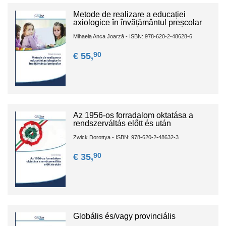
Metode de realizare a educației
axiologice în învățământul preșcolar
Mihaela Anca Joarză - ISBN: 978-620-2-48628-6
90
€ 55,
Az 1956-os forradalom oktatása a
rendszerváltás előtt és után
Zwick Dorottya - ISBN: 978-620-2-48632-3
90
€ 35,
Globális és/vagy provinciális