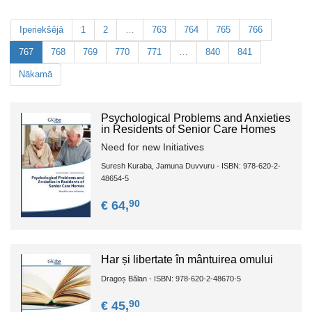
Iperiekšējā
1
2
…
763
764
765
766
767
768
769
770
771
…
840
841
Nākamā
Psychological Problems and Anxieties
in Residents of Senior Care Homes
Need for new Initiatives
Suresh Kuraba, Jamuna Duvvuru - ISBN: 978-620-2-
48654-5
90
€ 64,
Har și libertate în mântuirea omului
Dragoș Bălan - ISBN: 978-620-2-48670-5
90
€ 45,