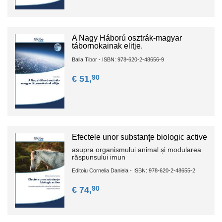
A Nagy Háború osztrák-magyar
tábornokainak elitje.
Balla Tibor - ISBN: 978-620-2-48656-9
90
€ 51,
Efectele unor substanţe biologic active
asupra organismului animal și modularea
răspunsului imun
Editoiu Cornelia Daniela - ISBN: 978-620-2-48655-2
90
€ 74,