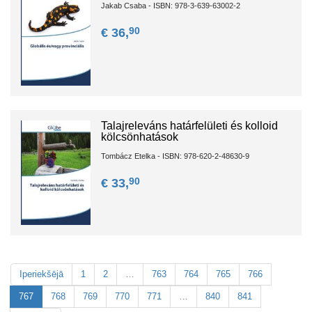
Jakab Csaba - ISBN: 978-3-639-63002-2
90
€ 36,
Talajreleváns határfelületi és kolloid
kölcsönhatások
Tombácz Etelka - ISBN: 978-620-2-48630-9
90
€ 33,
Iperiekšējā
1
2
…
763
764
765
766
767
768
769
770
771
…
840
841