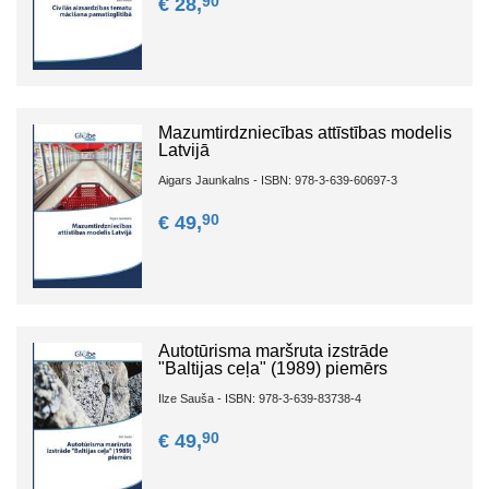
90
€ 28,
Mazumtirdzniecības attīstības modelis
Latvijā
Aigars Jaunkalns - ISBN: 978-3-639-60697-3
90
€ 49,
Autotūrisma maršruta izstrāde
"Baltijas ceļa" (1989) piemērs
Ilze Sauša - ISBN: 978-3-639-83738-4
90
€ 49,