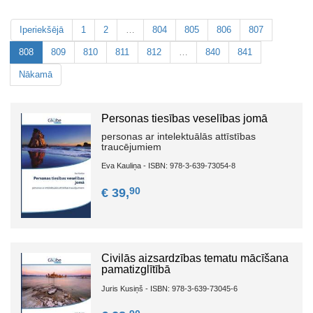
Iperiekšējā
1
2
…
804
805
806
807
808
809
810
811
812
…
840
841
Nākamā
Personas tiesības veselības jomā
personas ar intelektuālās attīstības
traucējumiem
Eva Kauliņa - ISBN: 978-3-639-73054-8
90
€ 39,
Civilās aizsardzības tematu mācīšana
pamatizglītībā
Juris Kusiņš - ISBN: 978-3-639-73045-6