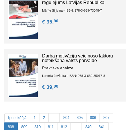
regulējums Latvijas Republikā
Mārīte Siņicina - ISBN: 978-3-639-73048-7
90
€ 35,
Darba motivāciju veicinošo faktoru
noteikšana valsts pārvaldē
Praktiskā analīze
Ludmila Jevčuka - ISBN: 978-3-639-85017-8
90
€ 39,
Iperiekšējā
1
2
…
804
805
806
807
808
809
810
811
812
…
840
841