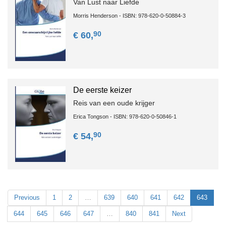
Van Lust naar Liefde
Morris Henderson - ISBN: 978-620-0-50884-3
90
€ 60,
De eerste keizer
Reis van een oude krijger
Erica Tongson - ISBN: 978-620-0-50846-1
90
€ 54,
Previous
1
2
…
639
640
641
642
643
644
645
646
647
…
840
841
Next