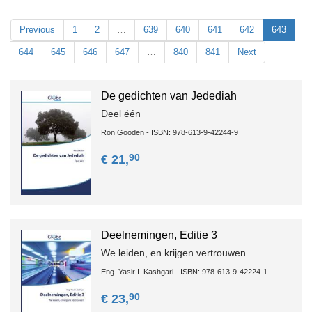
Previous
1
2
…
639
640
641
642
643
644
645
646
647
…
840
841
Next
De gedichten van Jedediah
Deel één
Ron Gooden - ISBN: 978-613-9-42244-9
90
€ 21,
Deelnemingen, Editie 3
We leiden, en krijgen vertrouwen
Eng. Yasir I. Kashgari - ISBN: 978-613-9-42224-1
90
€ 23,