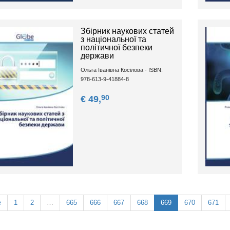
Збірник наукових статей
з національної та
політичної безпеки
держави
Ольга Іванівна Косілова - ISBN:
978-613-9-41884-8
90
€ 49,
e
1
2
…
665
666
667
668
669
670
671