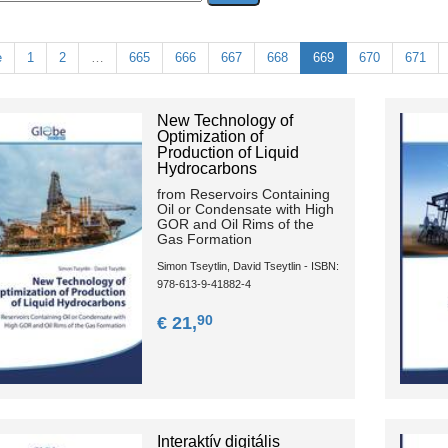
e
1
2
…
665
666
667
668
669
670
671
New Technology of
Optimization of
Production of Liquid
Hydrocarbons
from Reservoirs Containing
Oil or Condensate with High
GOR and Oil Rims of the
Gas Formation
Simon Tseytlin, David Tseytlin - ISBN:
978-613-9-41882-4
90
€ 21,
Interaktív digitális