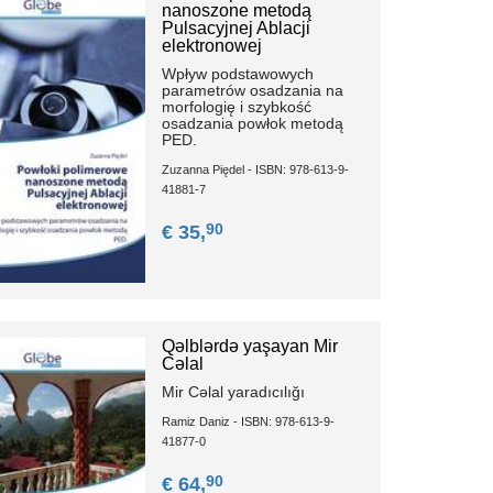
nanoszone metodą
Pulsacyjnej Ablacji
elektronowej
Wpływ podstawowych
parametrów osadzania na
morfologię i szybkość
osadzania powłok metodą
PED.
Zuzanna Piędel - ISBN: 978-613-9-
41881-7
90
€ 35,
Qəlblərdə yaşayan Mir
Cəlal
Mir Cəlal yaradıcılığı
Ramiz Daniz - ISBN: 978-613-9-
41877-0
90
€ 64,