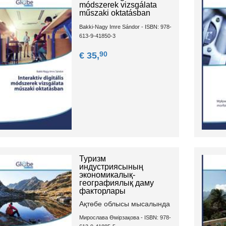
módszerek vizsgálata
műszaki oktatásban
Bakki-Nagy Imre Sándor - ISBN: 978-
613-9-41850-3
90
€ 35,
Туризм
индустриясының
экономикалық-
географиялық даму
факторлары
Ақтөбе облысы мысалында
Мирослава Өмірзақова - ISBN: 978-