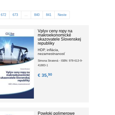
672
673
…
840
841
Neste
Vplyv ceny ropy na
makroekonomické
ukazovatele Slovenskej
republiky
HDP, inflácia,
nezamestnanosť
Simona Stratená - ISBN: 978-613-9-
41883-1
90
€ 35,
Powłoki polimerowe