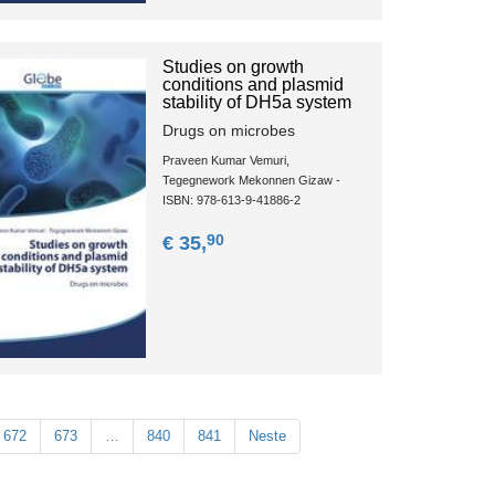
Studies on growth
conditions and plasmid
stability of DH5a system
Drugs on microbes
Praveen Kumar Vemuri,
Tegegnework Mekonnen Gizaw -
ISBN: 978-613-9-41886-2
90
€ 35,
672
673
…
840
841
Neste