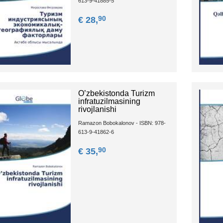
613-9-41885-5
90
€ 28,
O’zbekistonda Turizm
infratuzilmasining
rivojlanishi
Ramazon Bobokalonov - ISBN: 978-
613-9-41862-6
90
€ 35,