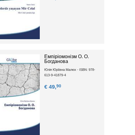
Емпіріомонізм О. О.
Богданова
Юлія Юріївна Малюх - ISBN: 978-
613-9-41879-4
90
€ 49,