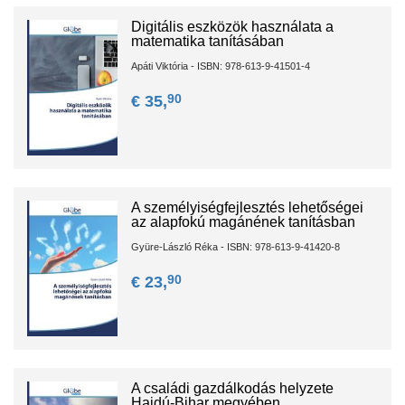
Digitális eszközök használata a
matematika tanításában
Apáti Viktória - ISBN: 978-613-9-41501-4
90
€ 35,
A személyiségfejlesztés lehetőségei
az alapfokú magánének tanításban
Gyüre-László Réka - ISBN: 978-613-9-41420-8
90
€ 23,
A családi gazdálkodás helyzete
Hajdú-Bihar megyében