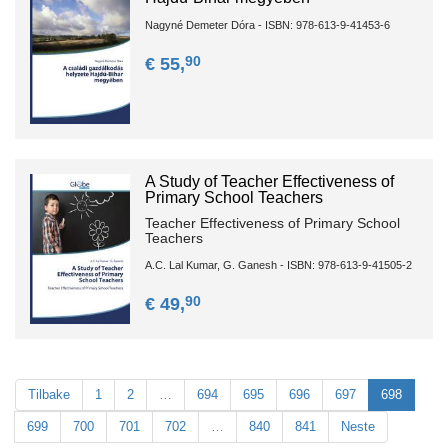
Nagyné Demeter Dóra - ISBN: 978-613-9-41453-6
90
€ 55,
A Study of Teacher Effectiveness of
Primary School Teachers
Teacher Effectiveness of Primary School
Teachers
A.C. Lal Kumar, G. Ganesh - ISBN: 978-613-9-41505-2
90
€ 49,
Tilbake
1
2
…
694
695
696
697
698
699
700
701
702
…
840
841
Neste