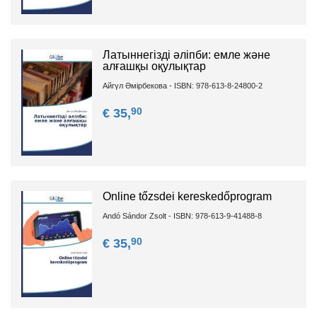
Латыннегізді әліпби: емле және
алғашқы оқулықтар
Айгүл Әмірбекова - ISBN: 978-613-8-24800-2
90
€ 35,
Online tőzsdei kereskedőprogram
Andó Sándor Zsolt - ISBN: 978-613-9-41488-8
90
€ 35,