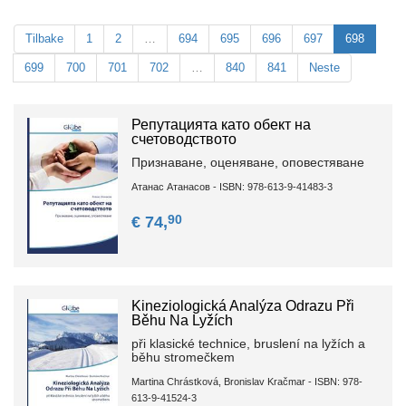
Tilbake
1
2
…
694
695
696
697
698
699
700
701
702
…
840
841
Neste
Репутацията като обект на
счетоводството
Признаване, оценяване, оповестяване
Атанас Атанасов - ISBN: 978-613-9-41483-3
90
€ 74,
Kineziologická Analýza Odrazu Při
Běhu Na Lyžích
při klasické technice, bruslení na lyžích a
běhu stromečkem
Martina Chrástková, Bronislav Kračmar - ISBN: 978-
613-9-41524-3