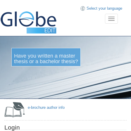
Select your language
Toggle
navigation
Have
you
written
a
master
thesis
or a
bachelor
thesis?
e-brochure author info
Login