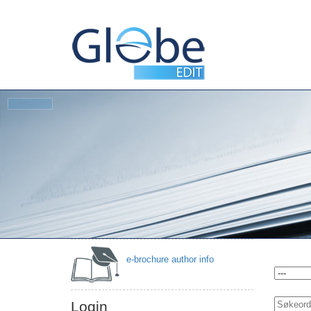
Then GlobeEdit has
the right offer for you.
e-brochure author info
Login