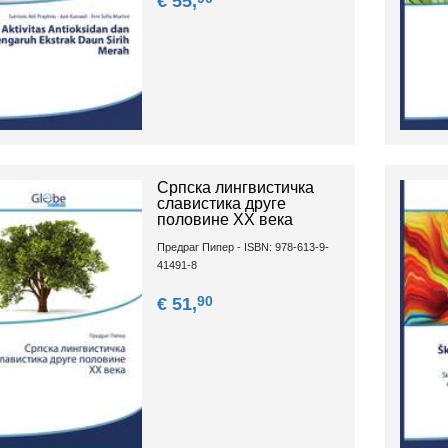
€ 55,
Српска лингвистичка
славистика друге
половине ХХ века
Предраг Пипер - ISBN: 978-613-9-
41491-8
90
€ 51,