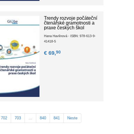
Trendy rozvoje počáteční
čtenářské gramotnosti a
praxe českých škol
Hana Havlínová - ISBN: 978-613-9-
41418-5
90
€ 69,
702
703
…
840
841
Neste