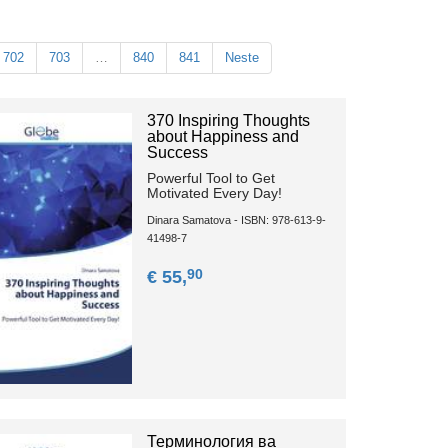
702
703
…
840
841
Neste
370 Inspiring Thoughts
about Happiness and
Success
Powerful Tool to Get
Motivated Every Day!
Dinara Samatova - ISBN: 978-613-9-
41498-7
90
€ 55,
Терминология ва