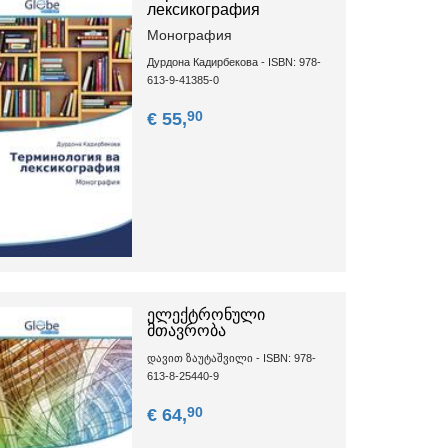
лексикография
Монография
Дурдона Кадирбекова - ISBN: 978-
613-9-41385-0
90
€ 55,
ელექტრონული
მთავრობა
დავით ზაუტაშვილი - ISBN: 978-
613-8-25440-9
90
€ 64,