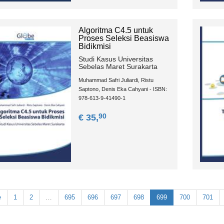
Algoritma C4.5 untuk
Proses Seleksi Beasiswa
Bidikmisi
Studi Kasus Universitas
Sebelas Maret Surakarta
Muhammad Safri Juliardi, Ristu
Saptono, Denis Eka Cahyani - ISBN:
978-613-9-41490-1
90
€ 35,
e
1
2
…
695
696
697
698
699
700
701