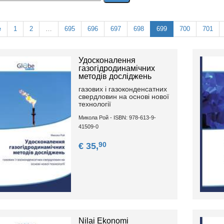
e
1
2
…
695
696
697
698
699
700
701
Удосконалення
газогідродинамічних
методів досліджень
газових i газоконденсатних
свердловин на основі нової
технології
Микола Рой - ISBN: 978-613-9-
41509-0
90
€ 35,
Nilai Ekonomi