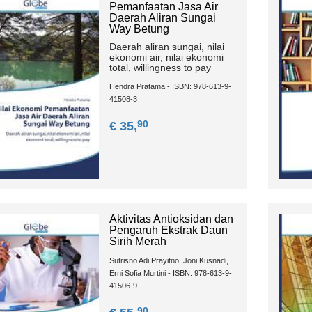
Pemanfaatan Jasa Air
Daerah Aliran Sungai
Way Betung
Daerah aliran sungai, nilai
ekonomi air, nilai ekonomi
total, willingness to pay
Hendra Pratama - ISBN: 978-613-9-
41508-3
90
€ 35,
Aktivitas Antioksidan dan
Pengaruh Ekstrak Daun
Sirih Merah
Sutrisno Adi Prayitno, Joni Kusnadi,
Erni Sofia Murtini - ISBN: 978-613-9-
41506-9
90