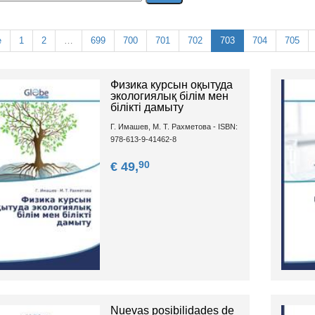
e
1
2
…
699
700
701
702
703
704
705
Физика курсын оқытуда
экологиялық білім мен
білікті дамыту
Г. Имашев, М. Т. Рахметова - ISBN:
978-613-9-41462-8
90
€ 49,
Nuevas posibilidades de