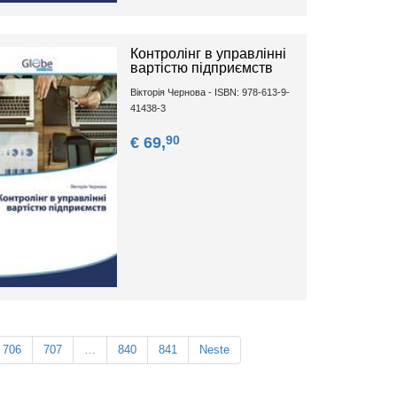
Контролінг в управлінні
вартістю підприємств
Вікторія Чернова - ISBN: 978-613-9-
41438-3
90
€ 69,
706
707
…
840
841
Neste