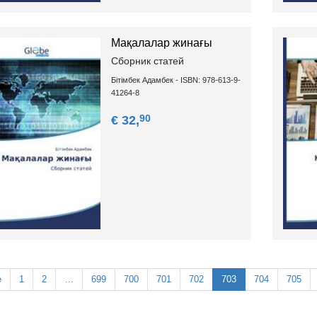
Мақалалар жинағы
Сборник статей
Бітімбек Адамбек - ISBN: 978-613-9-
41264-8
90
€ 32,
e
1
2
…
699
700
701
702
703
704
705