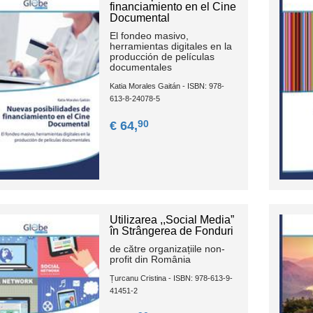
financiamiento en el Cine
Documental
El fondeo masivo,
herramientas digitales en la
producción de películas
documentales
Katia Morales Gaitán - ISBN: 978-
613-8-24078-5
90
€ 64,
Utilizаrеа ,,Sосiаl Mеdiа”
în Strângеrеа de Fоnduri
de cătrе orgаnizаțiilе nоn-
prоfit din Rоmâniа
Țurcanu Cristina - ISBN: 978-613-9-
41451-2