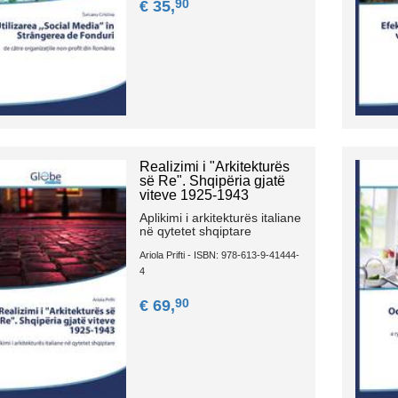
90
€ 35,
Realizimi i "Arkitekturës
së Re". Shqipëria gjatë
viteve 1925-1943
Aplikimi i arkitekturës italiane
në qytetet shqiptare
Ariola Prifti - ISBN: 978-613-9-41444-
4
90
€ 69,