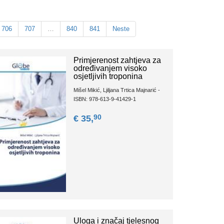
706
707
…
840
841
Neste
Primjerenost zahtjeva za
određivanjem visoko
osjetljivih troponina
Mišel Mikić, Ljiljana Trtica Majnarić -
ISBN: 978-613-9-41429-1
90
€ 35,
Uloga i značaj tjelesnog