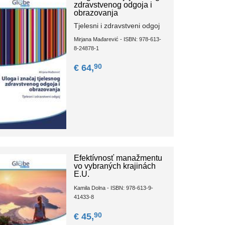
zdravstvenog odgoja i
obrazovanja
Tjelesni i zdravstveni odgoj
Mirjana Mađarević - ISBN: 978-613-
8-24878-1
90
€ 64,
Efektívnosť manažmentu
vo vybraných krajinách
E.U.
Kamila Dolna - ISBN: 978-613-9-
41433-8
90
€ 45,