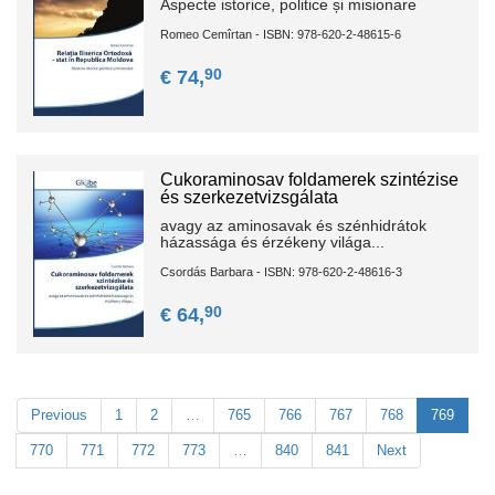
Aspecte istorice, politice și misionare
Romeo Cemîrtan - ISBN: 978-620-2-48615-6
90
€ 74,
Cukoraminosav foldamerek szintézise
és szerkezetvizsgálata
avagy az aminosavak és szénhidrátok
házassága és érzékeny világa...
Csordás Barbara - ISBN: 978-620-2-48616-3
90
€ 64,
Previous
1
2
…
765
766
767
768
769
770
771
772
773
…
840
841
Next