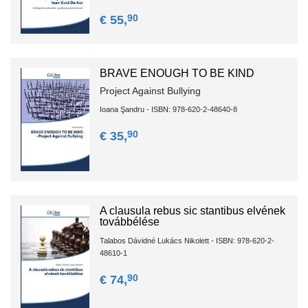
90
€ 55,
BRAVE ENOUGH TO BE KIND
Project Against Bullying
Ioana Şandru - ISBN: 978-620-2-48640-8
90
€ 35,
A clausula rebus sic stantibus elvének
továbbélése
Talabos Dávidné Lukács Nikolett - ISBN: 978-620-2-
48610-1
90
€ 74,