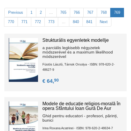
Previous
1
2
…
765
766
767
768
769
770
771
772
773
…
840
841
Next
Strukturális egyenletek modellje
a parciális legkisebb négyzetek
módszerével és a maximum likelihood
módszerével
Füstös László, Tárnok Orsolya - ISBN: 978-620-2-
48627-9
90
€ 64,
Modele de educație religios-morală în
opera Sfântului Ioan Gură De Aur
Ghid pentru educatori - profesori, părinți,
bunici
Irina Roxana Acatrinei - ISBN: 978-620-2-48634-7