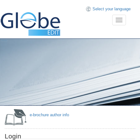
Select your language
Toggle
navigation
Then
GlobeEdit
has the
right
offer for
you.
e-brochure author info
Login