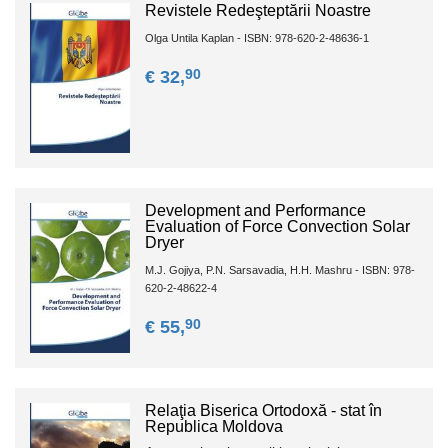
Revistele Redeşteptării Noastre
Olga Untila Kaplan - ISBN: 978-620-2-48636-1
90
€ 32,
Development and Performance
Evaluation of Force Convection Solar
Dryer
M.J. Gojiya, P.N. Sarsavadia, H.H. Mashru - ISBN: 978-
620-2-48622-4
90
€ 55,
Relaţia Biserica Ortodoxă - stat în
Republica Moldova