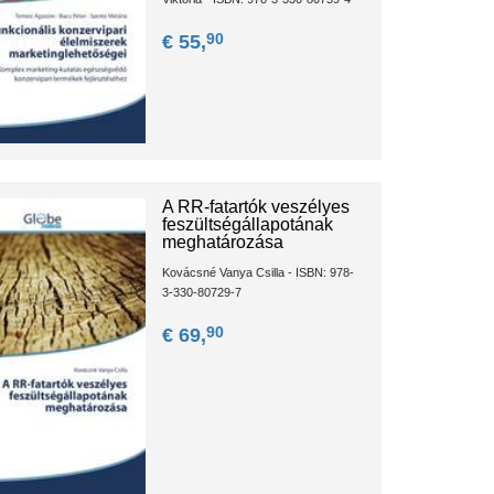
90
€ 55,
A RR-fatartók veszélyes
feszültségállapotának
meghatározása
Kovácsné Vanya Csilla - ISBN: 978-
3-330-80729-7
90
€ 69,