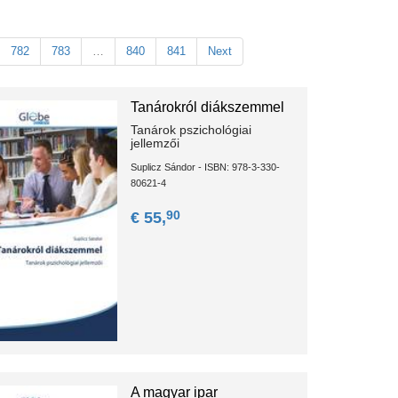
782
783
…
840
841
Next
Tanárokról diákszemmel
Tanárok pszichológiai
jellemzői
Suplicz Sándor - ISBN: 978-3-330-
80621-4
90
€ 55,
A magyar ipar