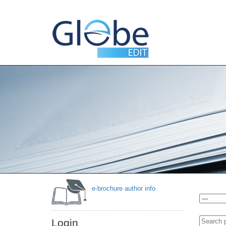
Then GlobeEdit has the right offer
for you.
e-brochure author info
Login