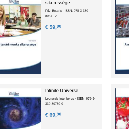
sikeressége
Fűzi Beatrix - ISBN: 978-3-330-
80641-2
90
€ 59,
Infinite Universe
Leonards Intenbergs - ISBN: 978-3-
330-80760-0
90
€ 69,