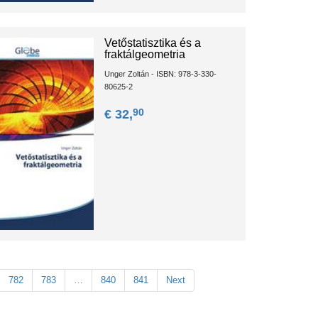
Vetőstatisztika és a
fraktálgeometria
Unger Zoltán - ISBN: 978-3-330-
80625-2
90
€ 32,
782
783
…
840
841
Next