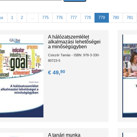
us
1
2
…
775
776
777
778
779
780
781
A hálózatszemlélet
alkalmazási lehetőségei
a minőségügyben
Csiszér Tamás - ISBN: 978-3-330-
80723-5
90
€ 49,
A tanári munka