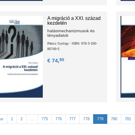
A migráció a XXI. század
kezdetén
hatásmechanizmusok és
tényadatok
Ritecz György - ISBN: 978-3-330-
80749-5
90
€ 74,
us
1
2
…
775
776
777
778
779
780
781