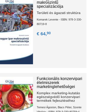
makroszintű
specializációja
Területi és ágazati struktúra
Komarek Levente - ISBN: 978-3-330-
80719-8
90
€ 64,
Funkcionális konzervipari
élelmiszerek
marketinglehetőségei
Komplex marketing-kutatás
egészségvédő konzervipari
termékek fejlesztéséhez
Temesi Ágoston, Biacs Péter, Szente
Viktória - ISBN: 978-3-330-80759-4