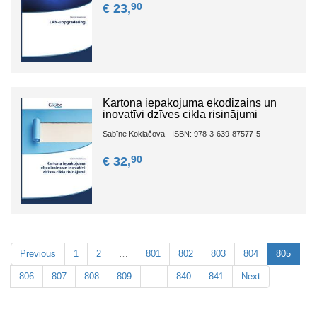
90
€ 23,
Kartona iepakojuma ekodizains un
inovatīvi dzīves cikla risinājumi
Sabīne Koklačova - ISBN: 978-3-639-87577-5
90
€ 32,
Previous
1
2
…
801
802
803
804
805
806
807
808
809
…
840
841
Next