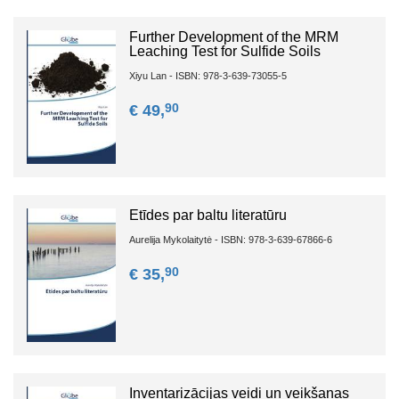
Further Development of the MRM
Leaching Test for Sulfide Soils
Xiyu Lan - ISBN: 978-3-639-73055-5
90
€ 49,
Etīdes par baltu literatūru
Aurelija Mykolaitytė - ISBN: 978-3-639-67866-6
90
€ 35,
Inventarizācijas veidi un veikšanas