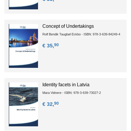
Concept of Undertakings
Rolf Bendik Taugbøl Eckbo - ISBN: 978-3-639-84249-4
90
€ 35,
Identity facets in Latvia
Mara Vidnere - ISBN: 978-3-639-73027-2
90
€ 32,