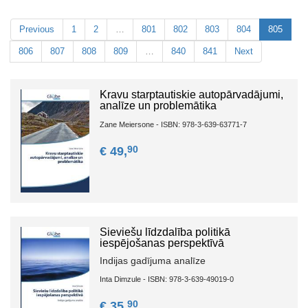
Previous
1
2
…
801
802
803
804
805
806
807
808
809
…
840
841
Next
Kravu starptautiskie autopārvadājumi,
analīze un problemātika
Zane Meiersone - ISBN: 978-3-639-63771-7
90
€ 49,
Sieviešu līdzdalība politikā
iespējošanas perspektīvā
Indijas gadījuma analīze
Inta Dimzule - ISBN: 978-3-639-49019-0
90
€ 35,