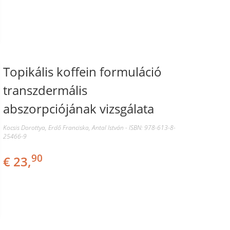
Topikális koffein formuláció
transzdermális
abszorpciójának vizsgálata
Kocsis Dorottya, Erdő Franciska, Antal István - ISBN: 978-613-8-
25466-9
90
€ 23,