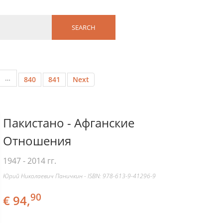
…
840
841
Next
Пакистано - Афганские
Отношения
1947 - 2014 гг.
Юрий Николаевич Паничкин - ISBN: 978-613-9-41296-9
90
€ 94,