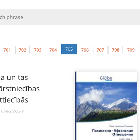
705
701
702
703
704
706
707
708
709
a un tās
ārstniecības
ttiecībās
-613-8-25523-9