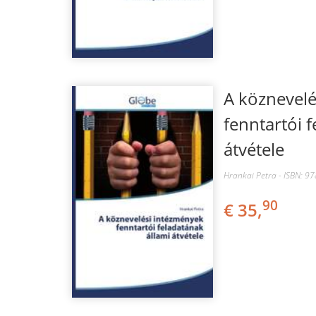
A köznevelé
fenntartói 
átvétele
Hrankai Petra - ISBN: 9
90
€ 35,