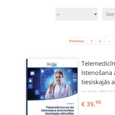
…
Previous
1
2
Telemedicīn
īstenošana 
tiesiskajās a
Ivita Bokiša - ISBN: 978
90
€ 39,