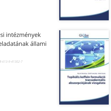
si intézmények
feladatának állami
78-613-9-41302-7