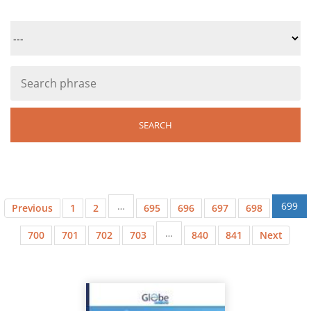
…
699
Previous
1
2
695
696
697
698
…
700
701
702
703
840
841
Next