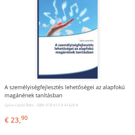
A személyiségfejlesztés lehetőségei az alapfokú
magánének tanításban
Gyüre-László Réka - ISBN: 978-613-9-41420-8
90
€ 23,