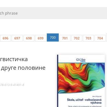
700
696
697
698
699
701
702
703
704
гвистичка
 друге половине
978-613-9-41491-8