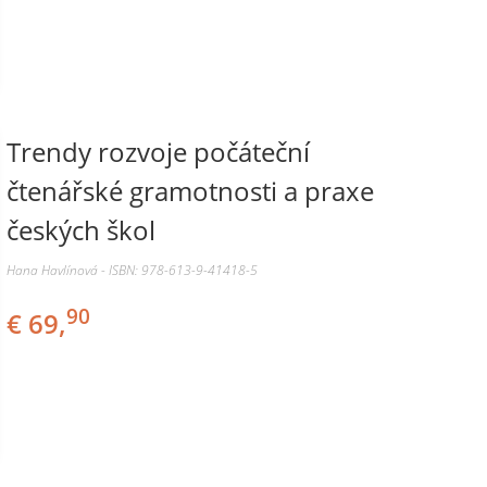
Trendy rozvoje počáteční
čtenářské gramotnosti a praxe
českých škol
Hana Havlínová - ISBN: 978-613-9-41418-5
90
€ 69,