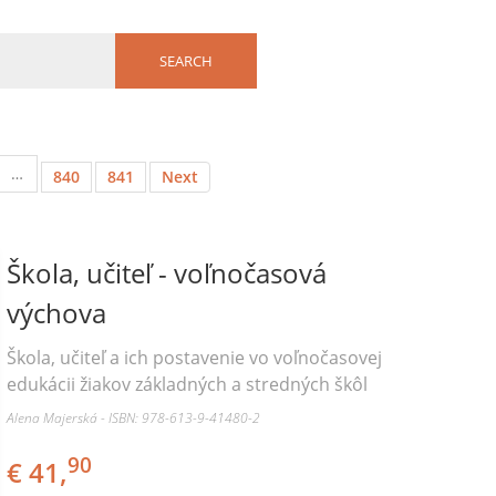
…
840
841
Next
Škola, učiteľ - voľnočasová
výchova
Škola, učiteľ a ich postavenie vo voľnočasovej
edukácii žiakov základných a stredných škôl
Alena Majerská - ISBN: 978-613-9-41480-2
90
€ 41,