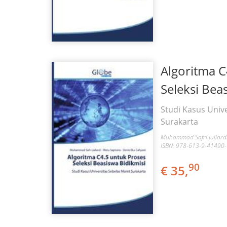
Algoritma C
Seleksi Bea
Studi Kasus Univ
Surakarta
Muhammad Safri Juliardi
ISBN: 978-613-9-41490
90
€ 35,