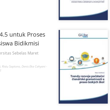
4.5 untuk Proses
siswa Bidikmisi
ersitas Sebelas Maret
, Ristu Saptono, Denis Eka Cahyani -
-1