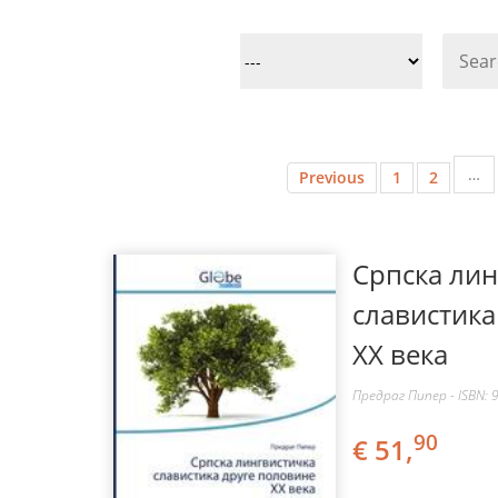
…
Previous
1
2
Српска лин
славистика
ХХ века
Предраг Пипер - ISBN: 
90
€ 51,